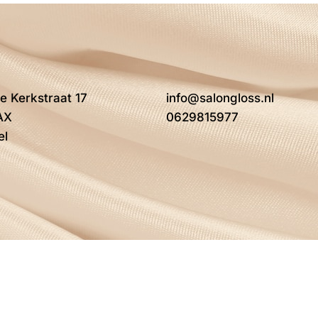
e Kerkstraat 17
info@salongloss.nl
AX
0629815977
el