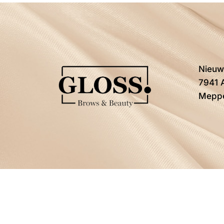
Nieuw
7941 
Mepp