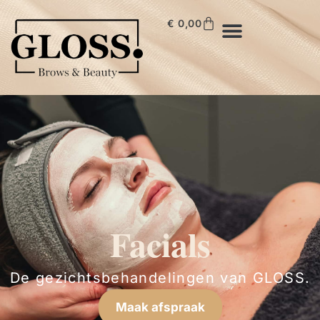
€
0,00
Facials
De gezichtsbehandelingen van GLOSS.
Maak afspraak